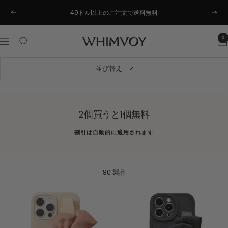
コ
49ドル以上のご注文で送料無料
戻
次
ン
る
へ
テ
ン
0
Whimvoy
ナ
ツ
ビ
へ
ゲ
並び替え
ス
ー
キ
シ
ッ
ョ
プ
ン
2個買うと1個無料
割引は自動的に適用されます
80 製品