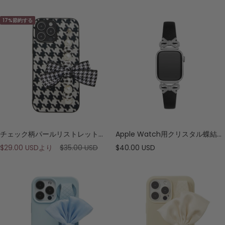
ー
ー
ル
ル
17%節約する
価
価
格
格
チェック柄パールリストレットスマホケース
Apple Watch用クリスタル蝶結びレザーウォッチバンド
セ
通
セ
$29.00 USD
より
$35.00 USD
$40.00 USD
ー
常
ー
ル
価
ル
価
格
価
格
格