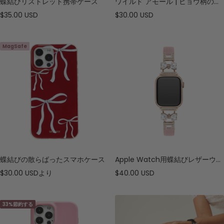
蝶結びリストレット携帯ケース
ワイルド アモール | ヒョウ柄の蝶結びの携帯電話ケース
セ
セ
$35.00 USD
$30.00 USD
ー
ー
ル
ル
MagSafe
価
価
格
格
蝶結びの散らばったスマホケース
Apple Watch用蝶結びレザーウォッチバンド
セ
セ
$30.00 USD
より
$40.00 USD
ー
ー
ル
ル
33%節約する
価
価
格
格