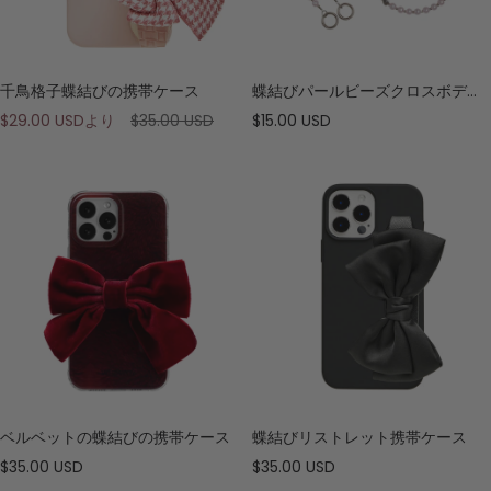
千鳥格子蝶結びの携帯ケース
蝶結びパールビーズクロスボディストラップ
セ
通
セ
$29.00 USD
より
$35.00 USD
$15.00 USD
ー
常
ー
ル
価
ル
価
格
価
格
格
ベルベットの蝶結びの携帯ケース
蝶結びリストレット携帯ケース
セ
セ
$35.00 USD
$35.00 USD