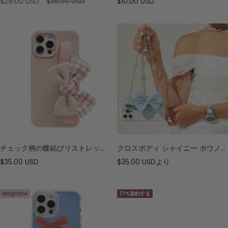
セ
通
セ
$29.00 USD
$35.00 USD
$10.00 USD
ー
常
ー
ル
価
ル
価
格
価
格
格
チェック柄の蝶結びリストレットスマホケース
クロスボディ シャイニー ボウノット スマホケース
セ
セ
$35.00 USD
$35.00 USD
より
ー
ー
ル
ル
MagSafe
17%節約する
価
価
格
格