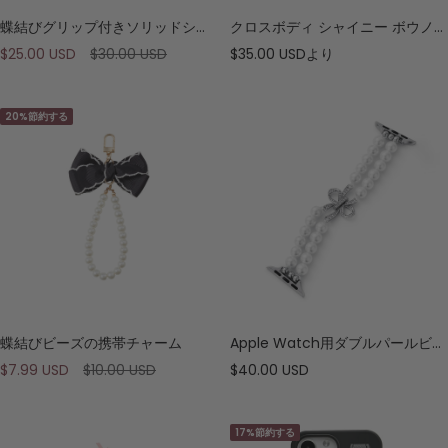
蝶結びグリップ付きソリッドシリコン電話ケース
クロスボディ シャイニー ボウノット スマホケース
セ
通
セ
$25.00 USD
$30.00 USD
$35.00 USD
より
ー
常
ー
ル
価
ル
20%節約する
価
格
価
格
格
蝶結びビーズの携帯チャーム
Apple Watch用ダブルパールビーズウォッチバンド
セ
通
セ
$7.99 USD
$10.00 USD
$40.00 USD
ー
常
ー
ル
価
ル
17%節約する
価
格
価