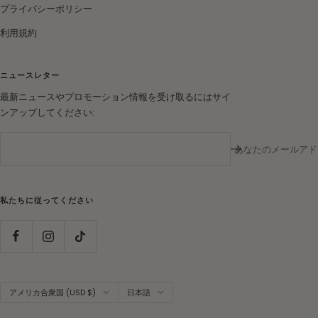
プライバシーポリシー
利用規約
ニュースレター
最新ニュースやプロモーション情報を受け取るにはサイ
ンアップしてください:
あなたのメールアド
私たちに従ってください
国/
言
アメリカ合衆国 (USD $)
日本語
地
語