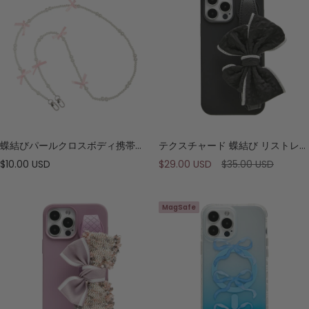
格
格
蝶結びパールクロスボディ携帯ストラップ
テクスチャード 蝶結び リストレット スマホケース
セ
セ
通
$10.00 USD
$29.00 USD
$35.00 USD
ー
ー
常
ル
ル
価
MagSafe
価
価
格
格
格