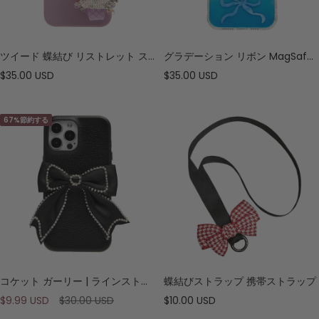
ツイード 蝶結び リストレット スマホケース
グラデーション リボン MagSafe スマートフォンケース
セ
セ
$35.00 USD
$35.00 USD
ー
ー
ル
ル
67%節約する
価
価
格
格
コケット ガーリー | ラインストーン 蝶結び レザー スマホケース
蝶結びストラップ 携帯ストラップ
セ
通
セ
$9.99 USD
$30.00 USD
$10.00 USD
ー
常
ー