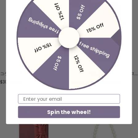
12% Off
17%節約する
$5 Off
価
価
格
格
free shipping
15% Off
free shipping
15% Off
12% Off
$5 Off
コケット ガーリー | バレエコア 蝶結び スマホケース
ツイード 蝶結び リストレット スマホケース
セ
セ
通
$30.00 USD
$29.00 USD
$35.00 USD
ー
ー
常
ル
ル
価
Email
価
価
格
Spin the wheel!
格
格