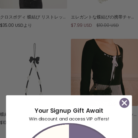
クロスボディ 蝶結び リストレット スマホケース
エレガントな蝶結びの携帯チャーム
セ
セ
通
$35.00 USD
より
$7.99 USD
$10.00 USD
ー
ー
常
ル
ル
価
価
価
格
格
格
Your Signup Gift Await
蝶結びビーズの携帯チャーム
クロスボディ 蝶結び リストレット スマホケース
Win discount and access VIP offers!
セ
セ
$10.00 USD
$35.00 USD
より
ー
ー
ル
ル