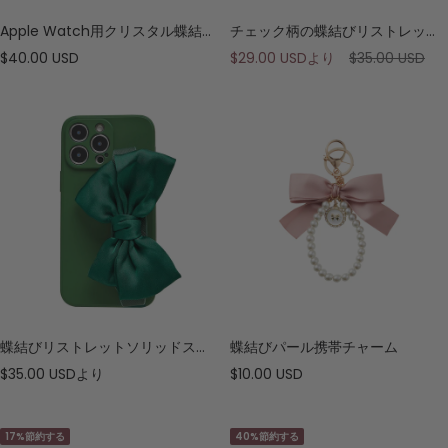
Apple Watch用クリスタル蝶結びウォッチバンド
チェック柄の蝶結びリストレットスマホケース
セ
セ
通
$40.00 USD
$29.00 USD
より
$35.00 USD
ー
ー
常
ル
ル
価
価
価
格
格
格
蝶結びリストレットソリッドスマホケース
蝶結びパール携帯チャーム
セ
セ
$35.00 USD
より
$10.00 USD
ー
ー
ル
ル
17%節約する
40%節約する
価
価