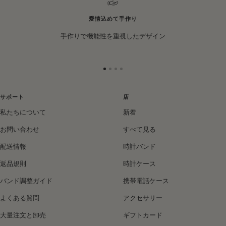
愛情込めて手作り
手作りで機能性を重視したデザイン
ス
ス
ス
ス
ラ
ラ
ラ
ラ
イ
イ
イ
イ
サポート
店
ド
ド
ド
ド
私たちについて
新着
に
に
に
に
移
移
移
移
お問い合わせ
すべて見る
動
動
動
動
配送情報
時計バンド
1
2
3
4
返品規則
時計ケース
バンド調整ガイド
携帯電話ケース
よくある質問
アクセサリー
大量注文と卸売
ギフトカード