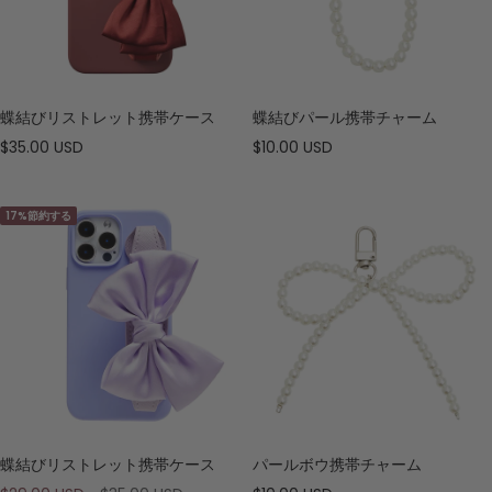
蝶結びリストレット携帯ケース
蝶結びパール携帯チャーム
セ
セ
$35.00 USD
$10.00 USD
ー
ー
ル
ル
17%節約する
価
価
格
格
蝶結びリストレット携帯ケース
パールボウ携帯チャーム