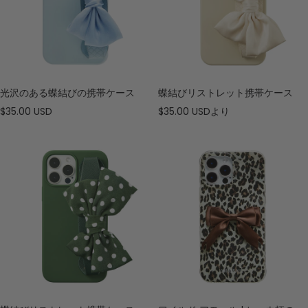
光沢のある蝶結びの携帯ケース
蝶結びリストレット携帯ケース
セ
セ
$35.00 USD
$35.00 USD
より
ー
ー
ル
ル
価
価
格
格