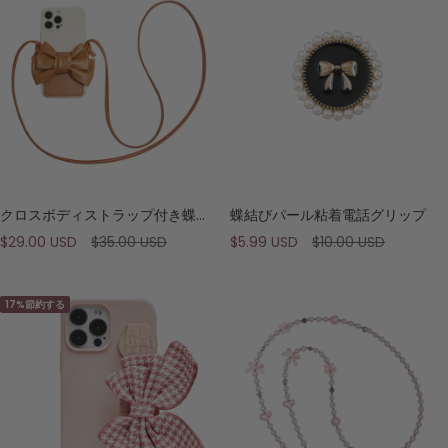
格
格
クロスボディストラップ付き蝶結びカードホルダー電話ケース
蝶結びパール粘着電話グリップ
セ
通
セ
通
$29.00 USD
$35.00 USD
$5.99 USD
$10.00 USD
ー
常
ー
常
ル
価
ル
価
17%節約する
価
格
価
格
格
格