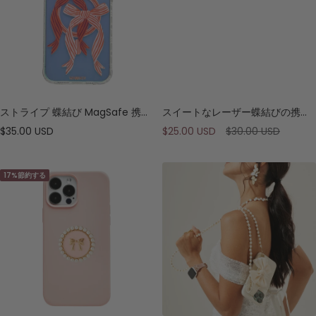
ストライプ 蝶結び MagSafe 携帯ケース
スイートなレーザー蝶結びの携帯ケース
セ
セ
通
$35.00 USD
$25.00 USD
$30.00 USD
ー
ー
常
ル
ル
価
17%節約する
価
価
格
格
格