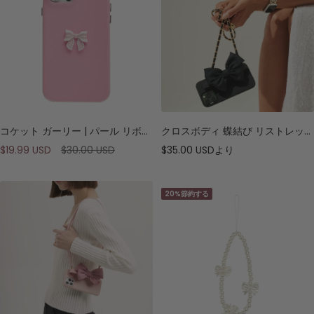
コケット ガーリー | パール リボン レザー フォン ケース
クロスボディ 蝶結び リストレット スマホケース
セ
通
セ
$19.99 USD
$30.00 USD
$35.00 USD
より
ー
常
ー
ル
価
ル
20%節約する
価
格
価
格
格