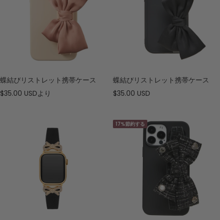
蝶結びリストレット携帯ケース
蝶結びリストレット携帯ケース
セ
セ
$35.00 USD
より
$35.00 USD
ー
ー
ル
ル
17%節約する
価
価
格
格