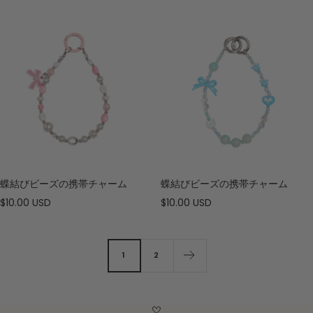
ル
価
ル
価
格
価
格
格
蝶結びビーズの携帯チャーム
蝶結びビーズの携帯チャーム
セ
セ
$10.00 USD
$10.00 USD
ー
ー
ル
ル
価
価
1
2
格
格