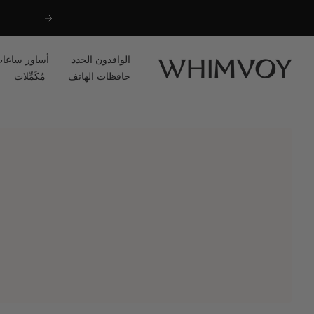
خطي
السابق
لى
حتوي
الوافدون الجدد
أساور ساعات
Whimvoy
حافظات الهاتف
مُكَمِّلات