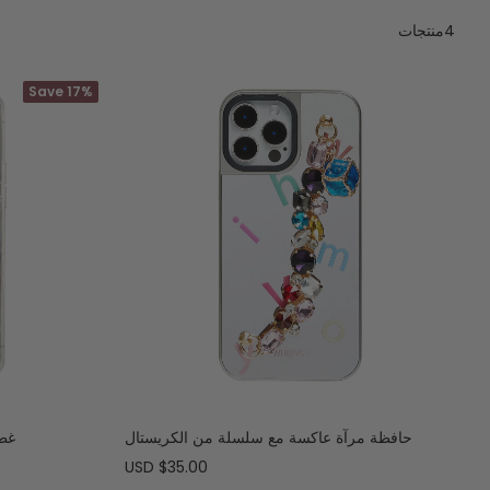
4منتجات
Save 17%
حافظة مرآة عاكسة مع سلسلة من الكريستال
غطا
السعر
$35.00 USD