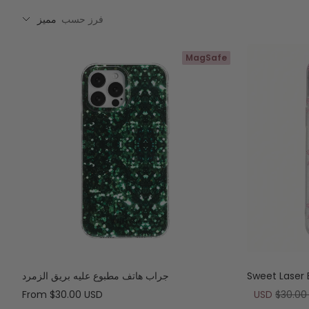
فرز حسب
مميز
MagSafe
جراب هاتف مطبوع عليه بريق الزمرد
السعر
السعر
From
$30.00 USD
$30.00