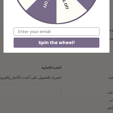
12% Off
$5 Off
المخفَّض
العادي
المخفَّض
10 ألف عميل سعيد
Email
إرجاع سهل
ذه الرحلة الخيالية
ضمان لمدة 30 يومًا عند الاستلام
Spin the wheel!
النشرة الإخبارية
جدد
اشترك للحصول على أحدث الأخبار والعروض 
عات
ات
اتف