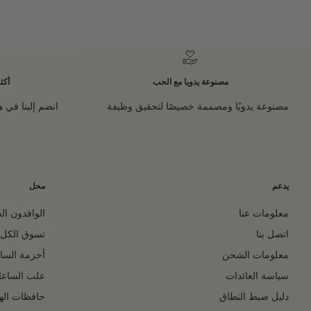
المخفَّض
مصنوعة يدويا مع الحب
أكثر من 0
مصنوعة يدويًا ومصممة خصيصًا لتحقيق وظيفة
انضم إلينا في ه
يدعم
محل
معلومات عنا
الوافدون ال
اتصل بنا
تسوق الكل
معلومات الشحن
أحزمة السا
سياسة العائدات
علب الساع
دليل ضبط النطاق
حافظات اله